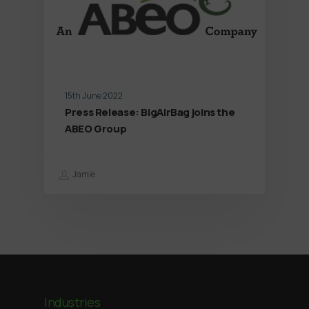
15th June 2022
Press Release: BigAirBag joins the
ABEO Group
Jamie
Industries