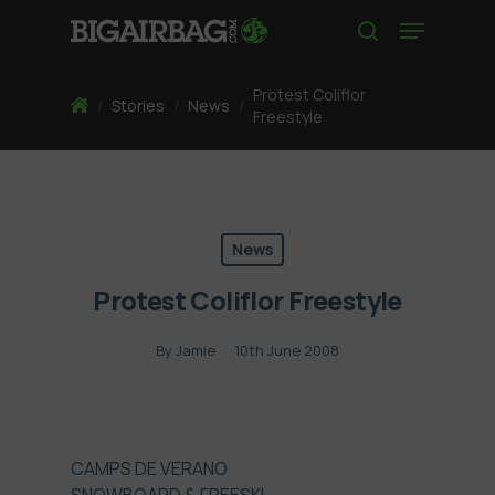
Skip
Menu
to
search
main
content
Protest Coliflor
Home
/
Stories
/
News
/
Freestyle
News
Protest Coliflor Freestyle
By
Jamie
10th June 2008
CAMPS DE VERANO