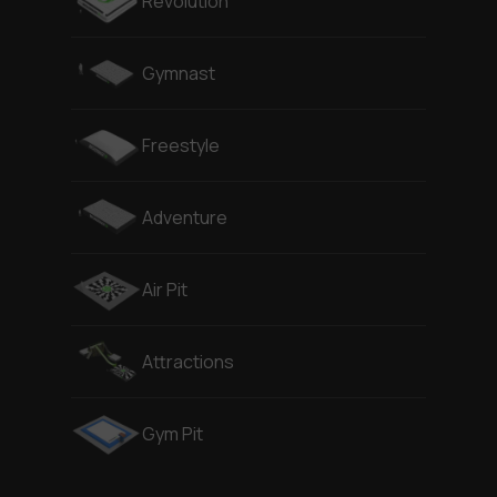
Revolution
Gymnast
Freestyle
Adventure
Air Pit
Attractions
Gym Pit