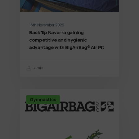
18th November 2022
Backflip Navarra gaining
competitive and hygienic
advantage with BigAirBag® Air Pit
Jamie
Gymnastics