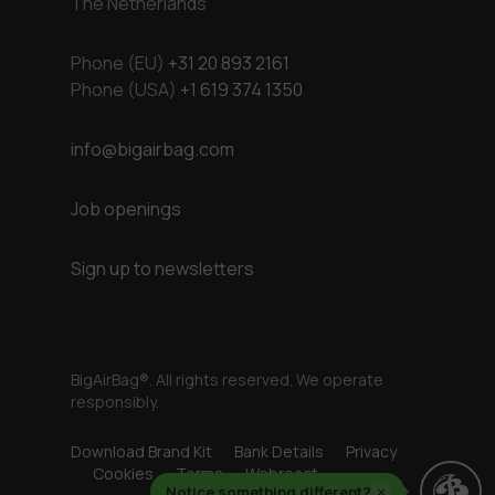
The Netherlands
Phone (EU)
+31 20 893 2161
Phone (USA)
+1 619 374 1350
info@bigairbag.com
Job openings
Sign up to newsletters
BigAirBag®. All rights reserved. We operate
responsibly.
Download Brand Kit
Bank Details
Privacy
Cookies
Terms
Webreact
Notice something different?
×