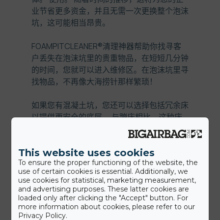
业节省更多资金，并且无需一次更换整个泡沫
坑，这可能相当昂贵。
FOAMPITCLEANER®
清理神器帮助你找寻客
户丢失在泡沫坑里的贵重物品，在短短几分钟
的时间，您就可以进入维修区。在泡沫坑里寻
找物品，不再像大海捞针那样繁琐！
如果您有混凝土坑，您还可以选择包括冗余床
以提供更安全的底层。 与蹦床相比，这种床
很昂贵且维护起来也很棘手，冗余床意味着大
约三分之一的泡沫坑不一定需要立方体泡沫，
This website uses cookies
这样可以节省更多的钱购置备用泡沫立方块。
To ensure the proper functioning of the website, the
use of certain cookies is essential. Additionally, we
泡沫坑清理器的价钱是
€8.500, – / $9.000
，
use cookies for statistical, marketing measurement,
合人民币大概在
6
万左右，内含一个
5
年的保
and advertising purposes. These latter cookies are
loaded only after clicking the "Accept" button. For
修卡，免费实地安装服务，维修零部件箱以及
more information about cookies, please refer to our
TÜV
欧盟产品安全证书。对于经常使用泡沫坑
Privacy Policy.