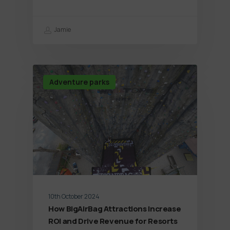
Jamie
Adventure parks
10th October 2024
How BigAirBag Attractions Increase
ROI and Drive Revenue for Resorts