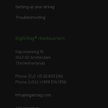
Setting up your airbag
Troubleshooting
BigAirBag® Headquarters
Kapoeasweg 16
1043 AD Amsterdam
The Netherlands
Phone (EU)
+31 20 893 2161
Phone (USA)
+1 619 374 1350
info@bigairbag.com