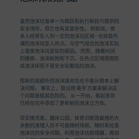
虽然泡沫坑是单一为跳跃和执行新技巧提供的
安全场所，但它也有其复杂性。 例如说，很
多人经常坠入到一定的泡沫坑区域
–
也就是所
谓的泡沫坑坠入热点。与空气组合的泡沫实际
上是使泡沫坑变软的原因。 然而，随着时间
的推移，泡沫粘附和下沉，在热点区域周围形
成泡沫床而不是安全软着陆的泡沫。
用新的或额外的泡沫填充坑也不能从根本上解
决问题。 事实上，尝试用‘美学’方案来解决这
个问题是极其危险的。 从一开始，看起来您
已经在坑中添加了更新鲜的泡沫立方体。
现实情况是，蹦床公园，体育训练馆雇佣的大
多数的清理人员不可能随时待岗，随时来检查
泡沫坑的安全问题。利用泡沫坑梳理器，再加