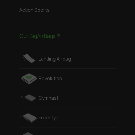
Action Sports
Our BigAirBags ®
Landing Airbag
Revolution
Gymnast
Freestyle