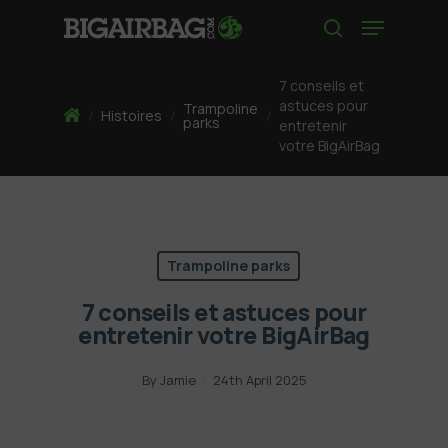
Skip
Menu
to
search
main
content
7 conseils et
astuces pour
Trampoline
Home
/
Histoires
/
/
parks
entretenir
votre BigAirBag
Trampoline parks
7 conseils et astuces pour
entretenir votre BigAirBag
By
Jamie
24th April 2025