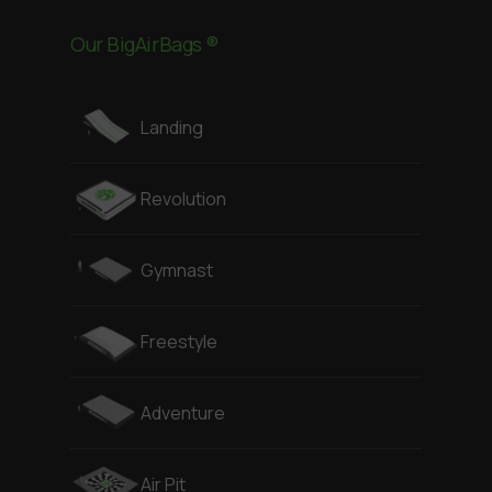
Our BigAirBags ®
Landing
Revolution
Gymnast
Freestyle
Adventure
Air Pit