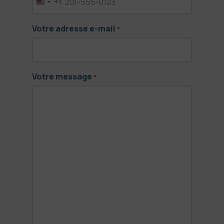
+1
United
States
Votre adresse e-mail
+1
*
Votre message
*