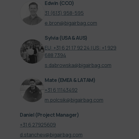
Edwin
(CCO)
31 (613) 958-595
e.bron@bigairbag.com
Sylvia
(USA & AUS)
EU: +31 6 21 17 92 24 | US: +1 929
688 7394
s.dabrowska@bigairbag.com
Mate
(EMEA & LATAM)
‪+31 6 11143492‬
m.polcsik@bigairbag.com
Daniel
(Project Manager)
+31 6 27925609
d.stanchev@bigairbag.com