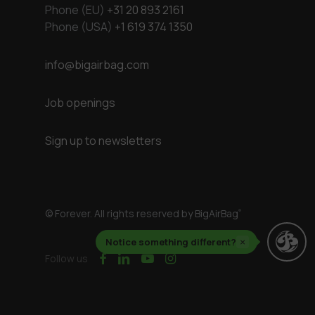
Phone (EU)
+31 20 893 2161
Phone (USA)
+1 619 374 1350
info@bigairbag.com
Job openings
Sign up to newsletters
© Forever. All rights reserved by BigAirBag
®
Notice something different?
×
facebook
linkedin
youtube
instagram
Follow us