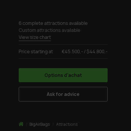
6 complete attractions available
Custom attractions available
View size chart
Price starting at
€45.500,- / $44.800,-
Options d'achat
Ask for advice
Home
/
BigAirBags
/
Attractions