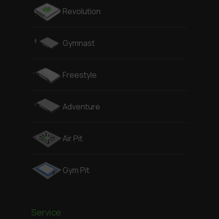
Revolution
Gymnast
Freestyle
Adventure
Air Pit
Gym Pit
Service