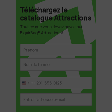
Téléchargez le
catalogue Attractions
Tout ce que vous devez savoir sur
BigAirBag® Attractions!
Nom
First
Last
(Required)
+1
United
States
Email
+1
address
(Required)