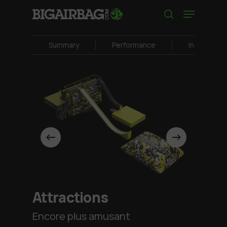
Skip
Menu
to
search
main
content
Summary
Performance
Inspiration
Attractions
Encore plus amusant