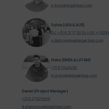
e.bron@bigairbag.com
Sylvia
(USA & AUS)
EU: +31 6 21 17 92 24 | US: +1 92
s.dabrowska@bigairbag.com
Mate
(EMEA & LATAM)
‪+31 6 11143492‬
m.polcsik@bigairbag.com
Daniel
(Project Manager)
+31 6 27925609
d.stanchev@bigairbag.com