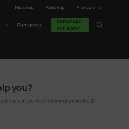
Histoires
Wesbhop
Français
Demandez
search
Contactez
votre prix
lp you?
-dessous et nous vous répondrons dans les 24