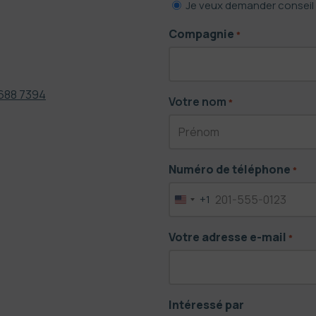
Comment
Je veux demander conseil 
pouvons
Compagnie
*
nous
aider?
9 688 7394
Votre nom
*
First
Numéro de téléphone
*
name
+1
United
States
Votre adresse e-mail
+1
*
Intéressé par