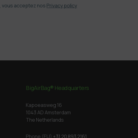
e, vous acceptez nos
Privacy policy
BigAirBag® Headquarters
Kapoeasweg 16
1043 AD Amsterdam
The Netherlands
Phone (EU)
+31 20 893 2161