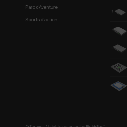
Parc d’Aventure
Sports d’action
© Forever. All rights reserved by BigAirBag
®