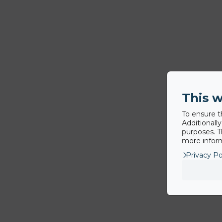
This w
To ensure t
Additionall
purposes. T
more inform
Privacy Po