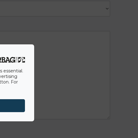
s essential.
vertising
tton. For