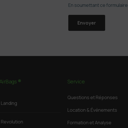
En soumettant ce formulair
AirBags ®
Service
Questions et Réponses
Landing
Location & Événements
Revolution
Formation et Analyse