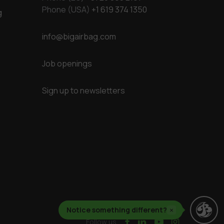
Phone (USA)
+1 619 374 1350
g
info@bigairbag.com
Job openings
Sign up to newsletters
Notice something different?
×
facebook
linkedin
youtube
instagram
Follow us