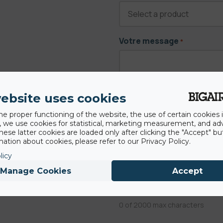
Votre message
*
ebsite uses cookies
he proper functioning of the website, the use of certain cookies i
y, we use cookies for statistical, marketing measurement, and ad
hese latter cookies are loaded only after clicking the "Accept" bu
ation about cookies, please refer to our Privacy Policy.
licy
Manage Cookies
Accept
0 of 2000 max characters