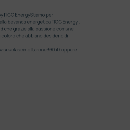
 by FICC Energy
Stiamo per
alla bevanda energetica FICC Energy .
d che grazie alla passione comune
i coloro che abbiano desiderio di
w.scuolascimottarone360.it/
oppure