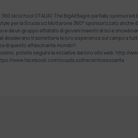
 360 ski school (ITALIA) The BigAirBag is partially sponsored
yle per la Scuola sci Mottarone 360° sponsorizzato anche d
da un gruppo affiatato di giovani maestri di sci e snowboar
ali desiderano trasmettere la loro esperienza sul campo a tutt
za di questo affascinante mondo!!
issimo, potete seguire le iniziative dal loro sito web:
http://ww
ttps://www.facebook.com/scuola.scitrecentosessanta