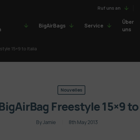
Ruf uns an
Über
BigAirBags
Service
n
uns
tyle 15×9 to Italia
Nouvelles
igAirBag Freestyle 15×9 to 
By
Jamie
8th May 2013