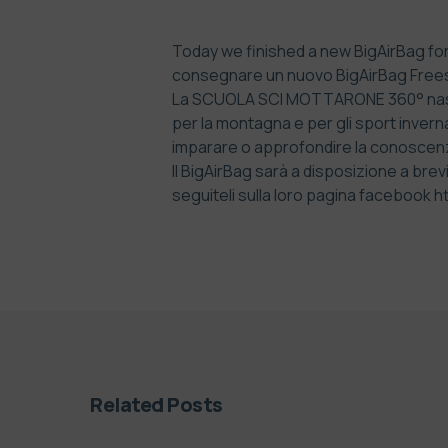
Today we finished a new BigAirBag for
consegnare un nuovo BigAirBag Freest
La SCUOLA SCI MOTTARONE 360° nasce 
per la montagna e per gli sport invern
imparare o approfondire la conoscen
Il BigAirBag sarà a disposizione a brev
seguiteli sulla loro pagina facebook
h
Related Posts