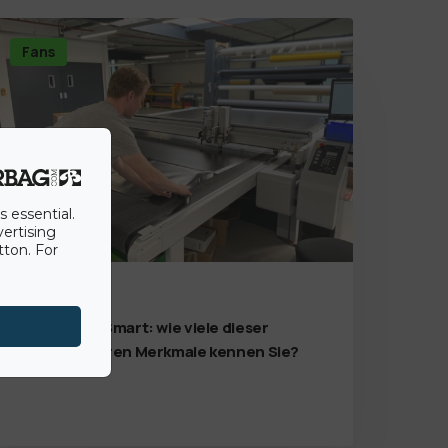
Fans
s essential.
vertising
tton. For
18th June 2020
BigAirBag® Smart: wie viele dieser
revolutionären Merkmale kennen Sie?