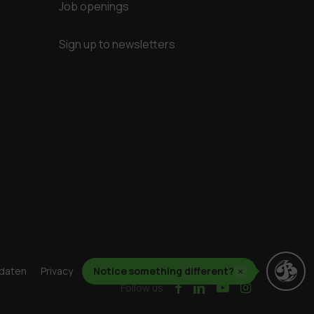
Job openings
Sign up to newsletters
daten
Privacy
Cookies
Notice something different?
Geschäftsbedingungen
×
facebook
linkedin
youtube
instagram
Follow us