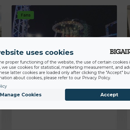
Fans
ebsite uses cookies
he proper functioning of the website, the use of certain cookies i
y, we use cookies for statistical, marketing measurement, and ad
hese latter cookies are loaded only after clicking the "Accept" bu
ation about cookies, please refer to our Privacy Policy.
licy
30th December 2020
Ninja Warrior Germany: BigAirBag ist Teil
Manage Cookies
Accept
der 5. Staffel