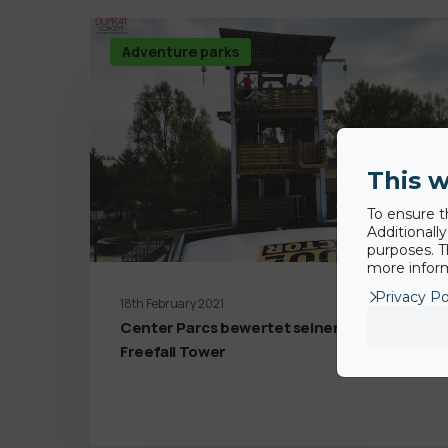
Adventure parks
This w
To ensure t
Additionall
purposes. T
more inform
Privacy Po
18th February 2021
Center Parcs bewertet seinen BigAirBag
Freefall Tower