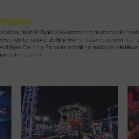
ermany
nsehshow, die im Frühjahr 2016 erstmalig im deutschen Fernse
suke
und international als
Ninja Warrior
bekannt, müssen die T
bewältigen. Der Ninja-Parcours enthält herausfordernde Hinder
en und vieles mehr.