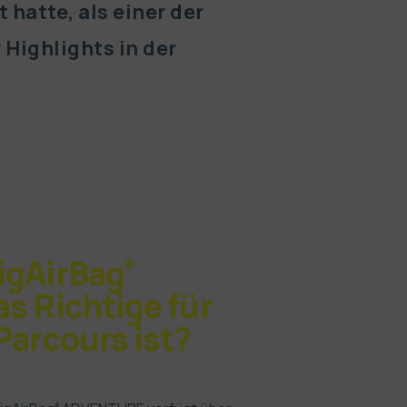
 hatte, als einer der
 Highlights in der
igAirBag
®
s Richtige für
Parcours ist?
®