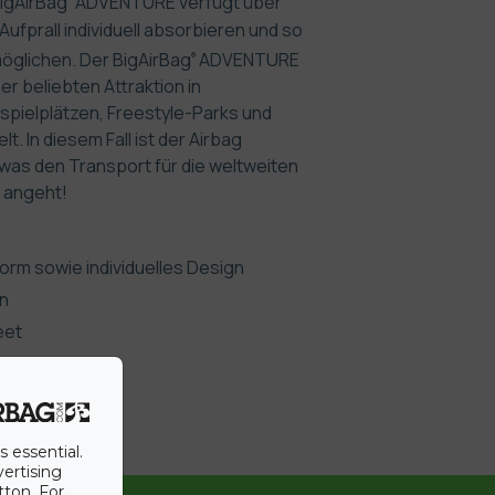
BigAirBag
ADVENTURE verfügt über
Aufprall individuell absorbieren und so
öglichen. Der BigAirBag
ADVENTURE
®
ner beliebten Attraktion in
pielplätzen, Freestyle-Parks und
t. In diesem Fall ist der Airbag
 was den Transport für die weltweiten
 angeht!
Form sowie individuelles Design
en
eet
n
 inklusive
s essential.
vertising
tton. For