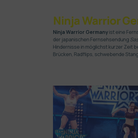
Ninja Warrior G
Ninja Warrior Germany
ist eine Fer
der japanischen Fernsehsendung
Sa
Hindernisse in möglichst kurzer Zeit 
Brücken, Radflips, schwebende Stang