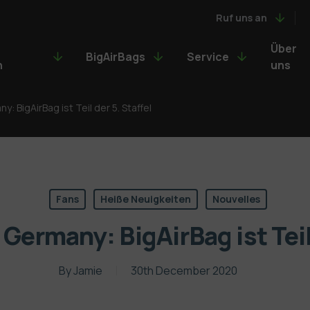
Ruf uns an
Über
BigAirBags
Service
n
uns
y: BigAirBag ist Teil der 5. Staffel
Fans
Heiße Neuigkeiten
Nouvelles
 Germany: BigAirBag ist Teil 
By
Jamie
30th December 2020