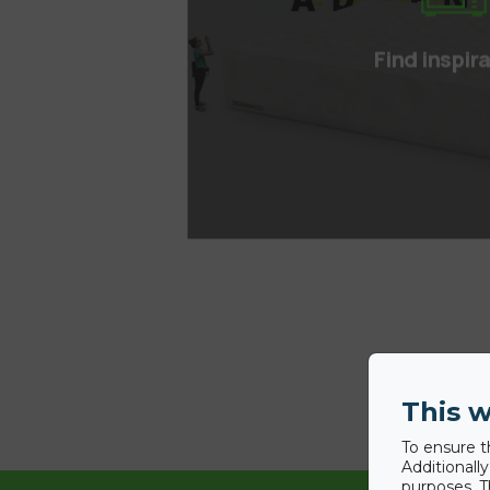
Click h
Find inspir
This w
To ensure t
Additionall
purposes. T