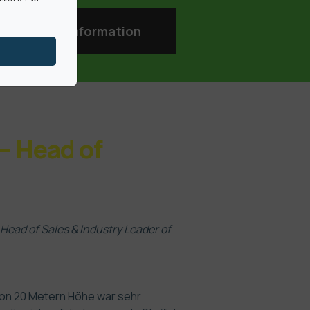
Mehr Information
 – Head of
 Head of Sales & Industry Leader of
e von 20 Metern Höhe war sehr