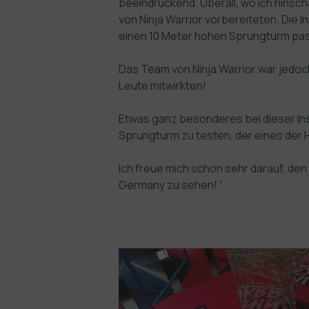
beeindruckend. Überall, wo ich hinsch
von Ninja Warrior vorbereiteten. Die 
einen 10 Meter hohen Sprungturm pa
Das Team von Ninja Warrior war jedoch 
Leute mitwirkten!
Etwas ganz besonderes bei dieser Insta
Sprungturm zu testen, der eines der H
Ich freue mich schon sehr darauf, den
Germany zu sehen! “