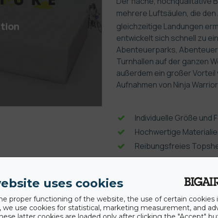
Der flache, hochqualitative 
ere
mehrere Luftsäulen, die den 
ation
gleichzeitige Landungen erm
entwickelt sich schnell zu ei
Abenteuerparks, Abenteuers
Turnhallen auf der ganzen Wel
außerdem ein großer Vorteil
Aufnahmen von Ninja Warrior
Individuelle Größe und 
Hochwertige Materiali
Reibungsfreies Topsh
Sichere Stoßabsorptio
Internes Gebläsesystem
ebsite uses cookies
he proper functioning of the website, the use of certain cookies i
y, we use cookies for statistical, marketing measurement, and ad
hese latter cookies are loaded only after clicking the "Accept" bu