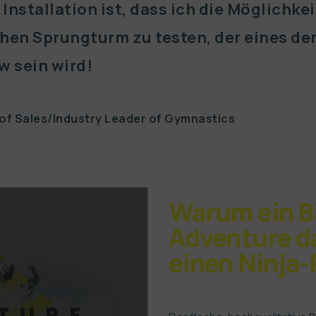
nstallation ist, dass ich die Möglichkeit
hen Sprungturm zu testen, der eines der
 sein wird!
 of Sales/Industry Leader of Gymnastics
Warum ein B
Adventure da
einen Ninja-
ples!