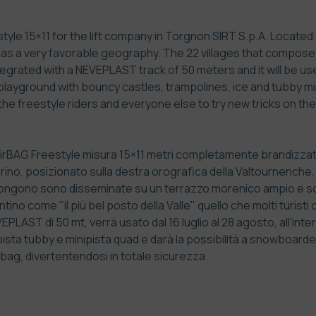
yle 15×11 for the lift company in Torgnon SIRT S.p.A. Located 
s a very favorable geography. The 22 villages that compose i
tegrated with a NEVEPLAST track of 50 meters and it will be us
layground with bouncy castles, trampolines, ice and tubby mini
he freestyle riders and everyone else to try new tricks on the
gAirBAG Freestyle misura 15×11 metri completamente brandizzato 
Torino, posizionato sulla destra orografica della Valtournench
mpongono sono disseminate su un terrazzo morenico ampio e 
tino come "il più bel posto della Valle" quello che molti turist
PLAST di 50 mt, verrà usato dal 16 luglio al 28 agosto, all'in
 pista tubby e minipista quad e darà la possibilità a snowboarder
 bag, divertentendosi in totale sicurezza.