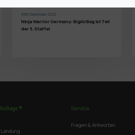
30th December 2020
Ninja Warrior Germany: BigAirBag ist Teil
der 5. Staffel
AirBags ®
Service
Fragen & Antworten
Landung