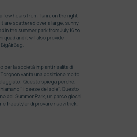
a few hours from Turin, on the right
t are scattered over a large, sunny
ed in the summer park from July 16 to
 quad and it will also provide
 BigAirBag.
per la società impianti risalita di
e, Torgnon vanta una posizione molto
soleggiato. Questo spiega perché,
i chiamano "il paese del sole". Questo
terno del Summer Park, un parco giochi
 e freestyler di provare nuovi trick;