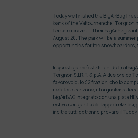
Today we finished the BigAirBag Freest
bank of the Valtournenche, Torgnon ha
terrace moraine. Their BigAirBag is in
August 28. The park will be a summer p
opportunities for the snowboarders, t
In questi giorni è stato prodotto il Bi
Torgnon S.I.R.T. S.p.A. A due ore da 
favorevole: le 22 frazioni che lo co
nella loro canzone, i Torgnoleins decan
BigAirBAG integrato con una pista NEVE
estivo con gonfiabili, tappeti elastici,
inoltre tutti potranno provare il Tubby