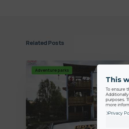
Related Posts
Adventure parks
This w
To ensure t
Additionall
purposes. T
more inform
Privacy Po