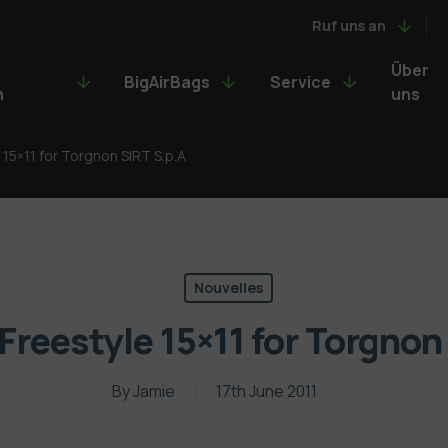
Ruf uns an
Über
BigAirBags
Service
n
uns
 15×11 for Torgnon SIRT S.p.A
Nouvelles
Freestyle 15×11 for Torgnon
By
Jamie
17th June 2011