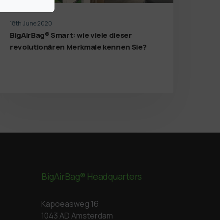
18th June 2020
BigAirBag® Smart: wie viele dieser
revolutionären Merkmale kennen Sie?
BigAirBag® Headquarters
Kapoeasweg 16
1043 AD Amsterdam