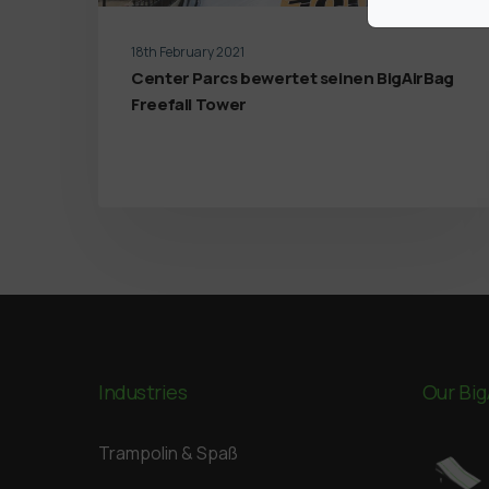
18th February 2021
Center Parcs bewertet seinen BigAirBag
Freefall Tower
Industries
Our Big
Trampolin & Spaß