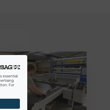
Fans
s essential.
vertising
tton. For