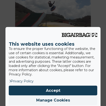
12th July 2016
This website uses cookies
BigAirBag Tubby Jump at
To ensure the proper functioning of the website, the
use of certain cookies is essential. Additionally, we
Roccaraso Ski Resort
use cookies for statistical, marketing measurement,
and advertising purposes. These latter cookies are
The Neveplast TUBBY center Coppo
loaded only after clicking the "Accept" button. For
dell’Orso, Roccaraso is getting
more information about cookies, please refer to our
Privacy Policy.
bigger! Next to the 120 meter…
Privacy Policy
Accept
Dernières news
Manage Cookies