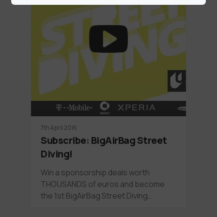
7th April 2016
Subscribe: BigAirBag Street
Diving!
Win a sponsorship deals worth
THOUSANDS of euros and become
the 1st BigAirBag Street Diving…