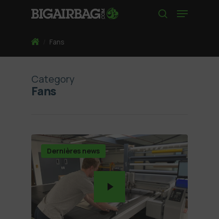
Skip
Menu
to
search
main
content
Home
/
Fans
Category
Fans
Dernières news