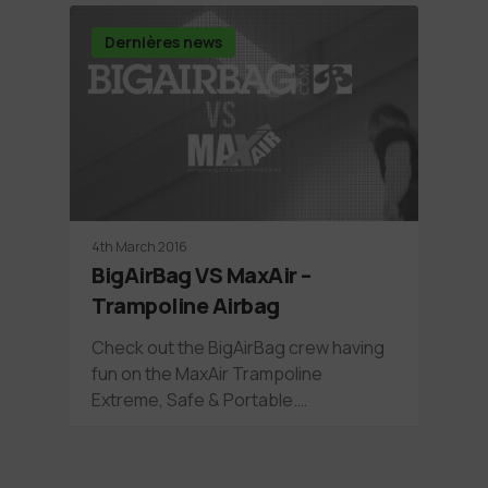
Dernières news
4th March 2016
BigAirBag VS MaxAir –
Trampoline Airbag
Check out the BigAirBag crew having
fun on the MaxAir Trampoline
Extreme, Safe & Portable.…